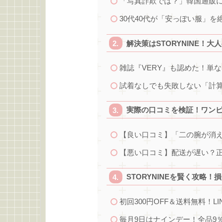
「写真詐欺では？」韓国通販
30代40代が「安っぽい服」
解決策はSTORYNINE！
雑誌『VERY』も認めた！単
試着なしでも失敗しない「計
実際の口コミを検証！ワン
【良い口コミ】「二の腕が消
【悪い口コミ】配送が遅い？
STORYNINEを賢く攻略
初回300円OFF＆送料無料！L
毎月9日はナインデー！全品9