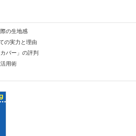
実際の生地感
しての実力と理由
型カバー」の評判
」活用術