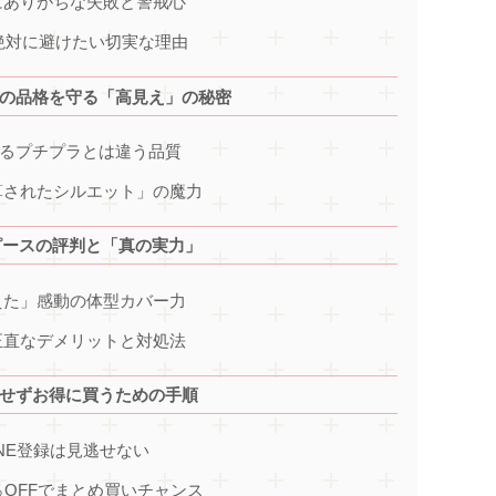
にありがちな失敗と警戒心
を絶対に避けたい切実な理由
大人の品格を守る「高見え」の秘密
なるプチプラとは違う品質
算されたシルエット」の魔力
ピースの評判と「真の実力」
えた」感動の体型カバー力
正直なデメリットと対処法
！損せずお得に買うための手順
INE登録は見逃せない
％OFFでまとめ買いチャンス