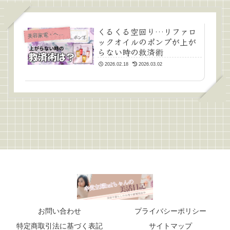
くるくる空回り…リファロ
美
容家電・ヘアケア
ックオイルのポンプが上が
らない時の救済術
2026.02.18
2026.03.02
お問い合わせ
プライバシーポリシー
特定商取引法に基づく表記
サイトマップ