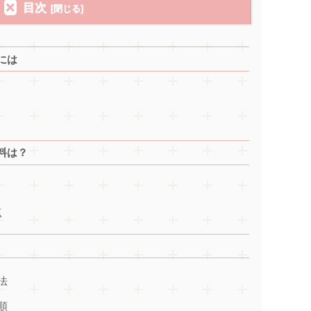
目次
には
ト
料は？
点
法
順